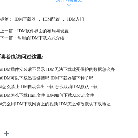
︾
标签：
IDM下载器
，
IDM配置
，
IDM入门
上一篇：
IDM软件界面的布局与设置
下一篇：
常用的IDM下载方式介绍
读者也访问过这里:
#
IDM插件安装后不显示 IDM无法下载此受保护的数据怎么办
图2：强制停止或使用IDM
#
IDM可以下载迅雷链接吗 IDM下载器能下种子吗
文件类型中，包含自动下载文件的类型，默认的有图片、视频、网址、安
#
怎么禁止IDM自动弹出下载 怎么取消IDM默认下载
装包等；还可以添加不要自动下载的网站，像一些系统更新、垃圾软件下
#
IDM怎么下载Html文件 IDM如何下载XDown文件
载的网站，可以添加到文本框中，这样就可以屏蔽掉了。
#
怎么用IDM下载网页上的视频 IDM怎么修改默认下载地址